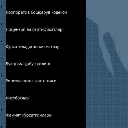
Корпоратив бошқарув кодекси
Лицензия ва сертификатлар
Кўрсатиладиган хизматлар
Буюртма қабул қилиш
Ривожланиш стратегияси
Ҳисоботлар
Жамият кўрсатгичлари