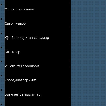
Онлайн-мурожаат
Савол-жавоб
Кўп бериладиган саволлар
Бланклар
Ишонч телефонлари
Координатларимиз
Бизнинг реквизитлар