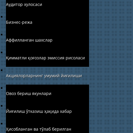
Аудитор хулосаси
Бизнес-режа
Аффилланган шахслар
Қимматли қоғозлар эмиссия рисоласи
Акциялорларнинг умумий йиғилиши
Овоз бериш якунлари
Йиғилиш ўтказиш ҳақида хабар
Ҳисобланган ва тўлаб берилган