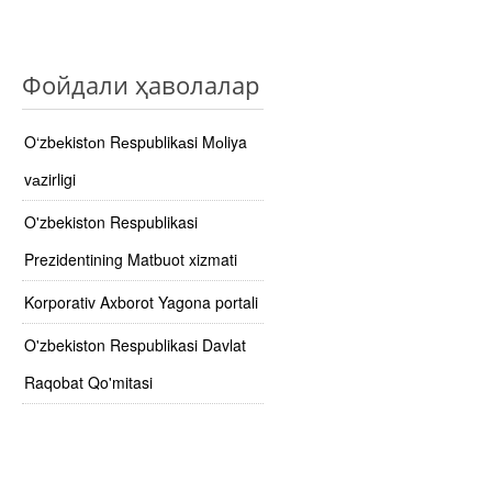
Фойдали ҳаволалар
O‘zbеkistоn Rеspublikаsi Mоliya
vаzirligi
O'zbekiston Respublikasi
Prezidentining Matbuot xizmati
Korporativ Axborot Yagona portali
O'zbekiston Respublikasi Davlat
Raqobat Qo'mitasi