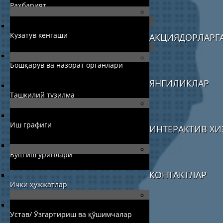
Раҳбарият
Кузатув кенгаши
АКЦИЯДОРЛАРГ
Бошқарув ва назорат органлари
ЯНГИЛИКЛАР
Ташкилий тузилма
Иш графиги
ИНТЕРАКТИВ ХИ
Бўш иш ўринлари
КОНТАКТЛАР
Ички ҳужжатлар
Устав/ Ўзгартириш ва қўшимчалар