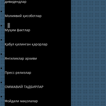
дивидендлар
Молиявий ҳисоботлар
Муҳим фактлар
Қабул қилинган қарорлар
Янгиликлар архиви
Пресс-релизлар
ОММАВИЙ ТАДБИРЛАР
Фойдали мақолалар