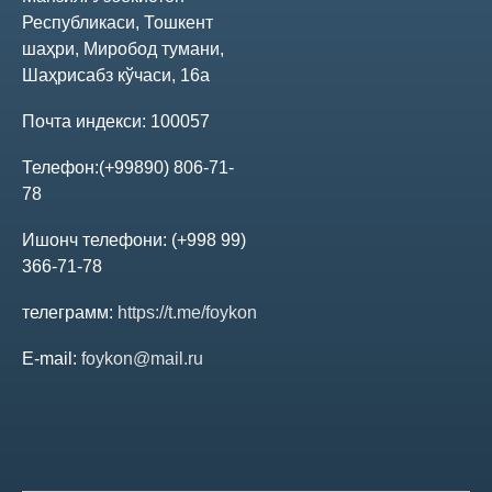
Республикаси, Тошкент
Аудитор хулосаси
шаҳри, Миробод тумани,
Шаҳрисабз кўчаси, 16а
Бизнес-режа
Почта индекси:
100057
Аффилланган шахслар
Телефон:
(+99890) 806-71-
78
Қимматли қоғозлар эмиссия рисоласи
Ишонч телефони:
(+998 99)
366-71-78
Акциялорларнинг умумий йиғилиши
телеграмм:
https://t.me/foykon
E-mail:
foykon@mail.ru
Овоз бериш якунлари
Йиғилиш ўтказиш ҳақида хабар