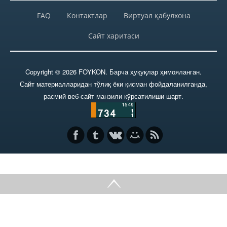
Ҳисобланган ва тўлаб берилган
дивидендлар
FAQ
Контактлар
Виртуал қабулхона
Сайт харитаси
Молиявий ҳисоботлар
Copyright © 2026 FOYKON. Барча ҳуқуқлар ҳимояланган.
Муҳим фактлар
Сайт материалларидан тўлиқ ёки қисман фойдаланилганда,
расмий веб-сайт манзили кўрсатилиши шарт.
Қабул қилинган қарорлар
Янгиликлар архиви
Пресс-релизлар
ОММАВИЙ ТАДБИРЛАР
Фойдали мақолалар