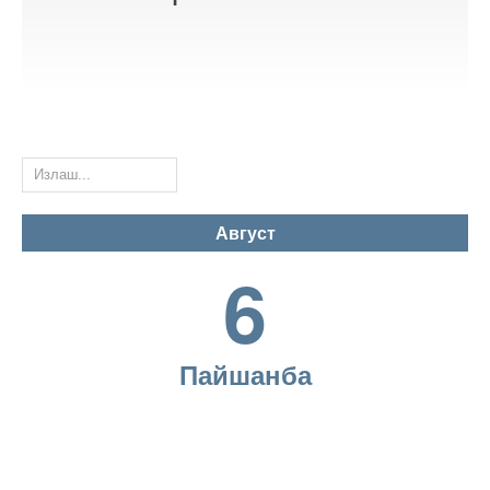
Раҳбарият
Кузатув кенгаши
АКЦИЯДОРЛАРГА
Бошқарув ва назорат органлари
ЯНГИЛИКЛАР
Ташкилий тузилма
Август
6
Иш графиги
ИНТЕРАКТИВ
ХИЗМАТЛАР
Бўш иш ўринлари
Пайшанба
Ички ҳужжатлар
КОНТАКТЛАР
Устав/ Ўзгартириш ва қўшимчалар