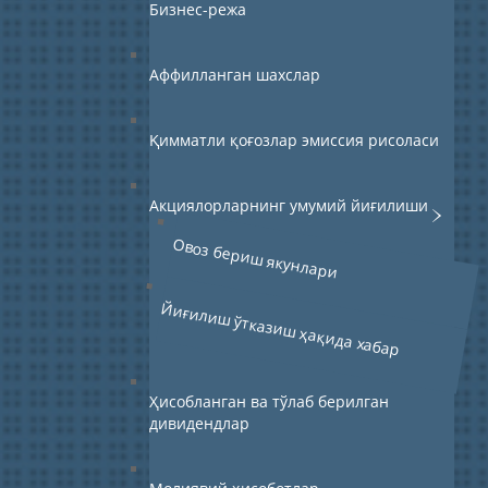
Бизнес-режа
Аффилланган шахслар
Қимматли қоғозлар эмиссия рисоласи
Акциялорларнинг умумий йиғилиши
Овоз бериш якунлари
Йиғилиш ўтказиш ҳақида хабар
Ҳисобланган ва тўлаб берилган
дивидендлар