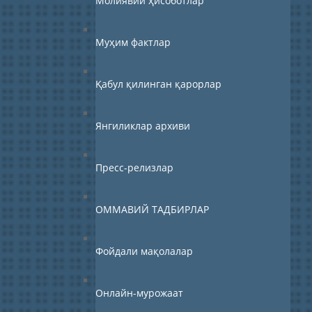
Молиявий ҳисоботлар
Муҳим фактлар
Қабул қилинган қарорлар
Янгиликлар архиви
Пресс-релизлар
ОММАВИЙ ТАДБИРЛАР
Фойдали мақолалар
Онлайн-мурожаат