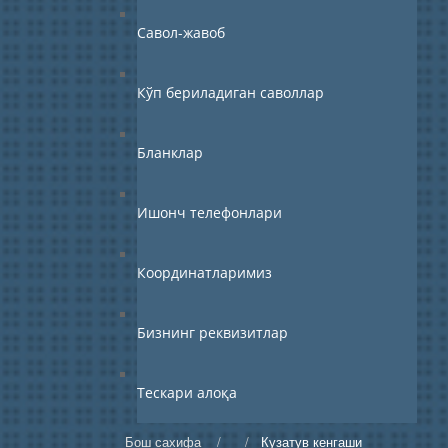
Савол-жавоб
Кўп бериладиган саволлар
Бланклар
Ишонч телефонлари
Координатларимиз
Бизнинг реквизитлар
Тескари алоқа
Бош сахифа
/
/
Кузатув кенгаши