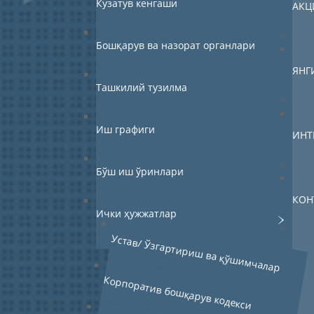
Кузатув кенгаши
АКЦ
Бошқарув ва назорат органлари
ЯНГ
Ташкилий тузилма
Иш графиги
ИНТ
Бўш иш ўринлари
КОН
Ички ҳужжатлар
Устав/ Ўзгартириш ва қўшимчалар
Корпоратив бошқарув кодекси