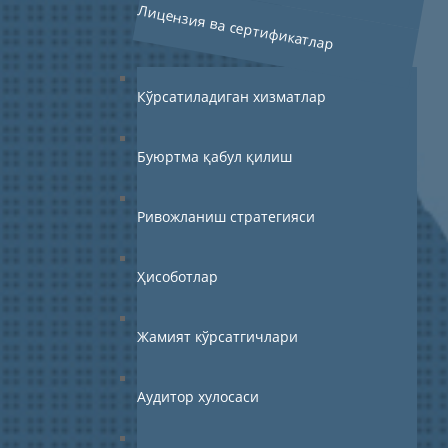
Лицензия ва сертификатлар
Кўрсатиладиган хизматлар
Буюртма қабул қилиш
Ривожланиш стратегияси
Ҳисоботлар
Жамият кўрсатгичлари
Аудитор хулосаси