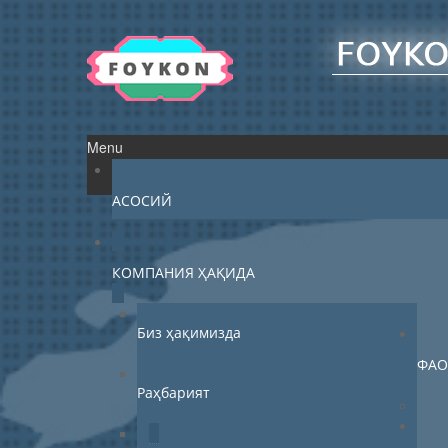
Menu
АСОСИЙ
КОМПАНИЯ ҲАҚИДА
Биз ҳақимизда
ФАО
Раҳбарият