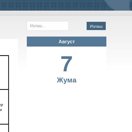
Излаш
Август
7
Жума