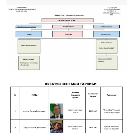
Раҳбарият
Кузатув кенгаши
АКЦИЯДОРЛАРГА
Бошқарув ва назорат органлари
ЯНГИЛИКЛАР
Ташкилий тузилма
Иш графиги
ИНТЕРАКТИВ
ХИЗМАТЛАР
Бўш иш ўринлари
Ички ҳужжатлар
КОНТАКТЛАР
Устав/ Ўзгартириш ва қўшимчалар