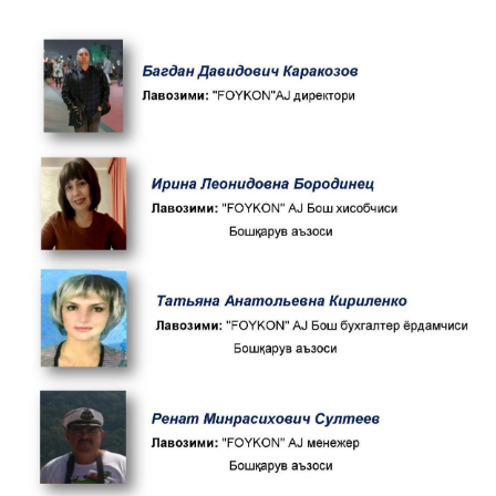
Аудитор хулосаси
Бизнес-режа
Аффилланган шахслар
Қимматли қоғозлар эмиссия рисоласи
Акциялорларнинг умумий йиғилиши
Овоз бериш якунлари
Йиғилиш ўтказиш ҳақида хабар