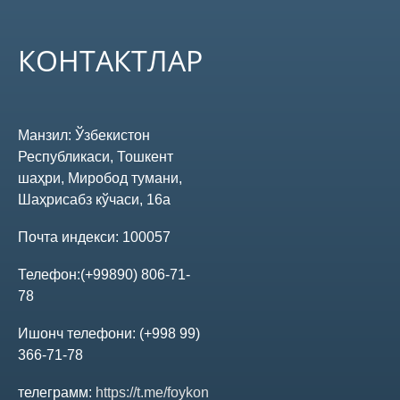
КОНТАКТЛАР
Манзил:
Ўзбекистон
Республикаси, Тошкент
шаҳри, Миробод тумани,
Шаҳрисабз кўчаси, 16а
Почта индекси:
100057
Телефон:
(+99890) 806-71-
78
Ишонч телефони:
(+998 99)
366-71-78
телеграмм:
https://t.me/foykon