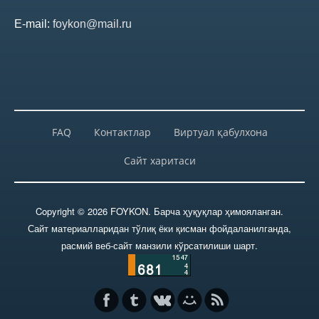
E-mail:
foykon@mail.ru
FAQ
Контактлар
Виртуал қабулхона
Сайт харитаси
Copyright © 2026 FOYKON. Барча ҳуқуқлар ҳимояланган.
Сайт материалларидан тўлиқ ёки қисман фойдаланилганда,
расмий веб-сайт манзили кўрсатилиши шарт.