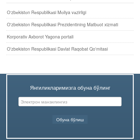
Тескари алоқа
O‘zbеkistоn Rеspublikаsi Mоliya vаzirligi
O'zbekiston Respublikasi Prezidentining Matbuot xizmati
Korporativ Axborot Yagona portali
O'zbekiston Respublikasi Davlat Raqobat Qo'mitasi
Янгиликларимизга обуна бўлинг