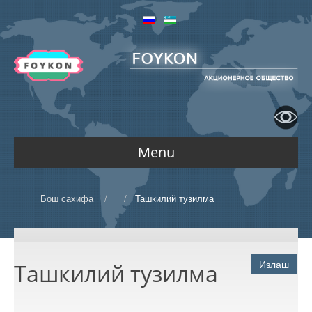
Menu
АСОСИЙ
Бош сахифа
/
/
Ташкилий тузилма
КОМПАНИЯ ҲАҚИДА
Излаш
Ташкилий тузилма
Биз ҳақимизда
ФАОЛИЯТ