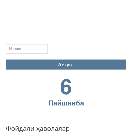
Онлайн-мурожаат
Савол-жавоб
Кўп бериладиган саволлар
Август
Бланклар
6
Ишонч телефонлари
Пайшанба
Координатларимиз
Бизнинг реквизитлар
Фойдали ҳаволалар