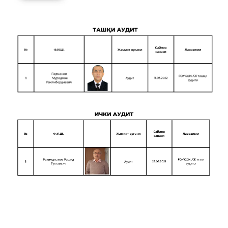
Ҳисобланган ва тўлаб берилган
дивидендлар
Молиявий ҳисоботлар
Муҳим фактлар
Қабул қилинган қарорлар
Янгиликлар архиви
Пресс-релизлар
ОММАВИЙ ТАДБИРЛАР
Фойдали мақолалар