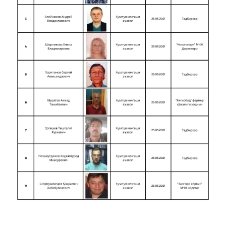
Корпоратив бошқарув кодекси
Лицензия ва сертификатлар
Кўрсатиладиган хизматлар
Буюртма қабул қилиш
Ривожланиш стратегияси
Ҳисоботлар
Жамият кўрсатгичлари