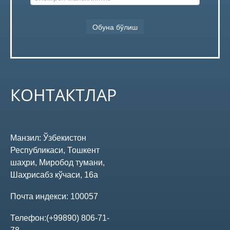
Онлайн-мурожаат
Савол-жавоб
КОНТАКТЛАР
Кўп бериладиган саволлар
Бланклар
Манзил:
Ўзбекистон
Республикаси, Тошкент
Ишонч телефонлари
шаҳри, Миробод тумани,
Шаҳрисабз кўчаси, 16а
Координатларимиз
Почта индекси:
100057
Бизнинг реквизитлар
Телефон:
(+99890) 806-71-