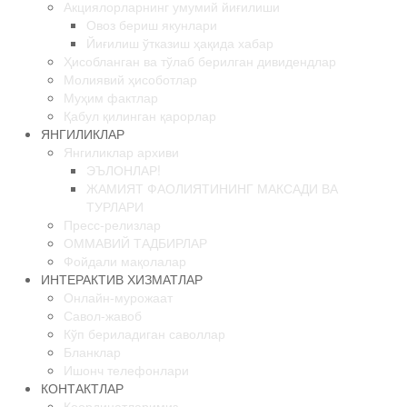
Акциялорларнинг умумий йиғилиши
Овоз бериш якунлари
Йиғилиш ўтказиш ҳақида хабар
Корпоратив бошқарув кодекси
Ҳисобланган ва тўлаб берилган дивидендлар
Молиявий ҳисоботлар
Муҳим фактлар
Лицензия ва сертификатлар
Қабул қилинган қарорлар
ЯНГИЛИКЛАР
Янгиликлар архиви
Кўрсатиладиган хизматлар
ЭЪЛОНЛАР!
ЖАМИЯТ ФАОЛИЯТИНИНГ МАКСАДИ ВА
ТУРЛАРИ
Буюртма қабул қилиш
Пресс-релизлар
ОММАВИЙ ТАДБИРЛАР
Фойдали мақолалар
Ривожланиш стратегияси
ИНТЕРАКТИВ ХИЗМАТЛАР
Онлайн-мурожаат
Савол-жавоб
Ҳисоботлар
Кўп бериладиган саволлар
Бланклар
Ишонч телефонлари
Жамият кўрсатгичлари
КОНТАКТЛАР
Координатларимиз