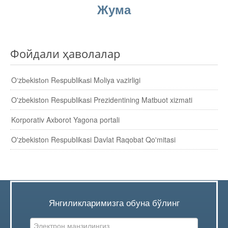
Ҳисобланган ва тўлаб берилган
Жума
дивидендлар
Молиявий ҳисоботлар
Фойдали ҳаволалар
Муҳим фактлар
O‘zbеkistоn Rеspublikаsi Mоliya vаzirligi
O'zbekiston Respublikasi Prezidentining Matbuot xizmati
Қабул қилинган қарорлар
Korporativ Axborot Yagona portali
Янгиликлар архиви
O'zbekiston Respublikasi Davlat Raqobat Qo'mitasi
Пресс-релизлар
ОММАВИЙ ТАДБИРЛАР
Янгиликларимизга обуна бўлинг
Фойдали мақолалар