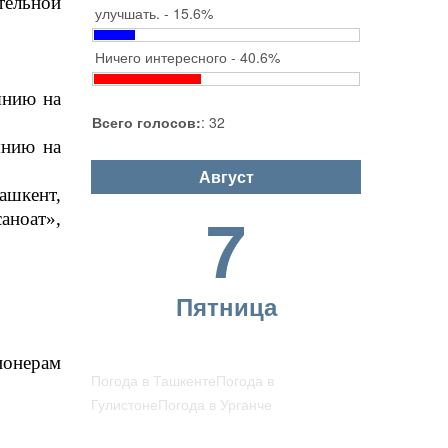
тельной
улучшать. - 15.6%
Ничего интересного - 40.6%
янию на
Всего голосов:
: 32
янию на
Август
ашкент,
7
аноат»,
Пятница
ионерам
Погода в Ташкенте
Погода в
Гулистоне
Погода в Урганче