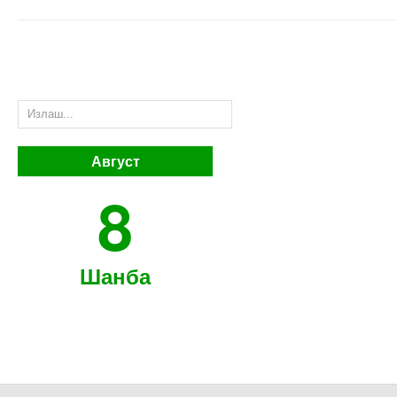
Август
8
Шанба