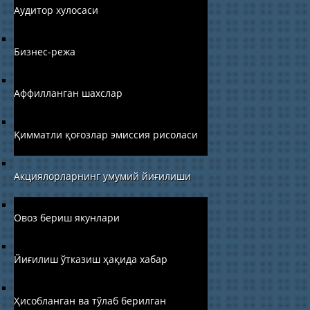
Аудитор хулосаси
Бизнес-режа
Аффилланган шахслар
Қимматли қоғозлар эмиссия рисоласи
Акциялорларнинг умумий йиғилиши
Овоз бериш якунлари
Йиғилиш ўтказиш ҳақида хабар
Ҳисобланган ва тўлаб берилган