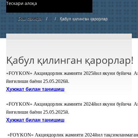
Тескари алоқа
Бош сахифа
/
/
Қабул қилинган қарорлар
Қабул қилинган қарорлар!
«FOYKON
» Акциядорлик жамияти 2025йил якуни буйича А
йиғилиши баёни
25.05.202
6й.
Ҳужжат билан танишиш
«FOYKON
» Акциядорлик жамияти 2024йил якуни буйича А
йиғилиши баёни
25.05.202
5й.
Ҳужжат билан танишиш
«FOYKON
» Акциядорлик жамияти 2024йил тақсимланмага