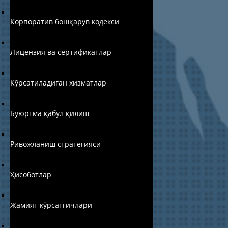
Корпоратив бошқарув кодекси
Лицензия ва сертификатлар
Кўрсатиладиган хизматлар
Буюртма қабул қилиш
Ривожланиш стратегияси
Ҳисоботлар
Жамият кўрсатгичлари