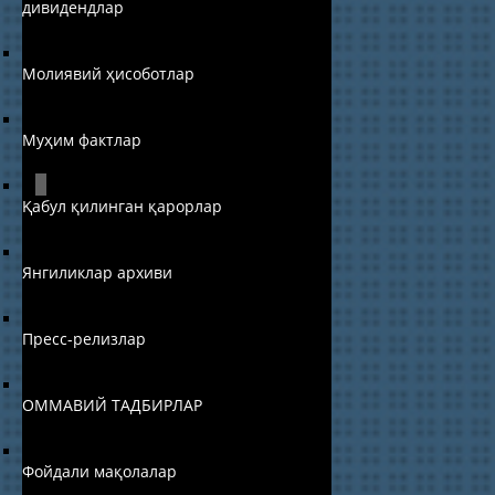
дивидендлар
Молиявий ҳисоботлар
Муҳим фактлар
Қабул қилинган қарорлар
Янгиликлар архиви
Пресс-релизлар
ОММАВИЙ ТАДБИРЛАР
Фойдали мақолалар