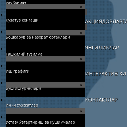
Раҳбарият
Кузатув кенгаши
АКЦИЯДОРЛАРГ
Бошқарув ва назорат органлари
ЯНГИЛИКЛАР
Ташкилий тузилма
Иш графиги
ИНТЕРАКТИВ ХИ
Бўш иш ўринлари
КОНТАКТЛАР
Ички ҳужжатлар
Устав/ Ўзгартириш ва қўшимчалар